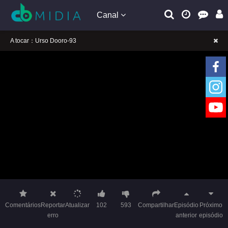
Canal
A tocar：Urso Dooro-93
Lembrete gentil: Se a reprodução estiver presa, mude a linha para jogar
Lembrete gentil: Não confie em anúncios ilegais no vídeo
A tocar：Urso Dooro-93
Lembrete gentil: Se a reprodução estiver presa, mude a linha para jogar
Lembrete gentil: Não confie em anúncios ilegais no vídeo
Comentários
Reportar
Atualizar
102
593
Compartilhar
Episódio
Próximo
erro
anterior
episódio