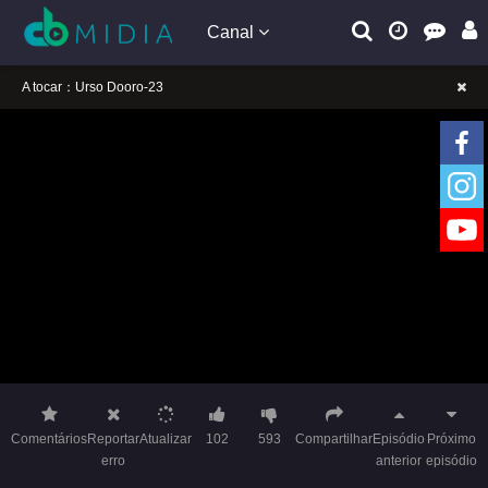
Canal
A tocar：Urso Dooro-23
Lembrete gentil: Se a reprodução estiver presa, mude a linha para jogar
Lembrete gentil: Não confie em anúncios ilegais no vídeo
A tocar：Urso Dooro-23
Lembrete gentil: Se a reprodução estiver presa, mude a linha para jogar
Lembrete gentil: Não confie em anúncios ilegais no vídeo
Comentários
Reportar
Atualizar
102
593
Compartilhar
Episódio
Próximo
erro
anterior
episódio