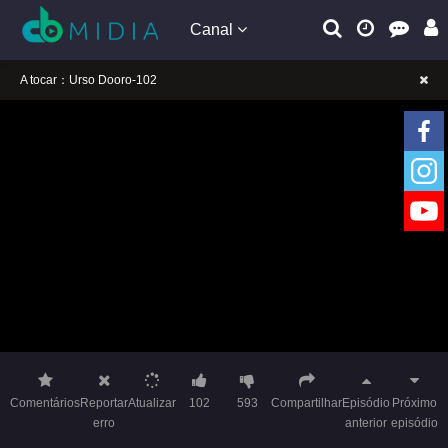
Canal
A tocar：Urso Dooro-102
Lembrete gentil: Se a reprodução estiver presa, mude a linha para jogar
Lembrete gentil: Não confie em anúncios ilegais no vídeo
A tocar：Urso Dooro-102
Lembrete gentil: Se a reprodução estiver presa, mude a linha para jogar
Lembrete gentil: Não confie em anúncios ilegais no vídeo
Comentários
Reportar
Atualizar
102
593
Compartilhar
Episódio
Próximo
erro
anterior
episódio