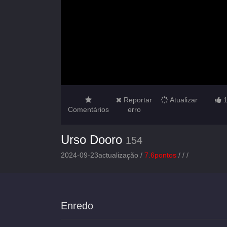
Reportar
Atualizar
Comentários
erro
Urso Dooro
154
2024-09-23actualização /
7.6pontos
/
/
/
Enredo