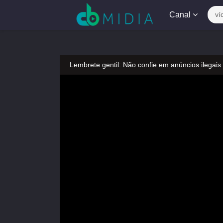
Canal
ví
Lembrete gentil: Não confie em anúncios ilegais
A tocar：Urso Dooro-154
Lembrete gentil: Se a reprodução estiver presa,
Lembrete gentil: Não confie em anúncios ilegais
A tocar：Urso Dooro-154
Lembrete gentil: Se a reprodução estiver presa,