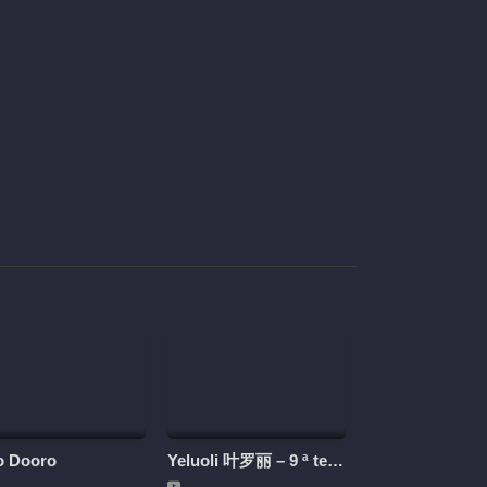
177
178
179
180
181
182
183
184
185
186
187
188
189
190
191
192
o Dooro
Yeluoli 叶罗丽 – 9 ª temporada (Legendado)