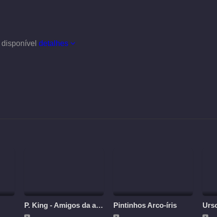
 disponível
detalhes
P. King - Amigos da aventura
Pintinhos Arco-íris
Urs