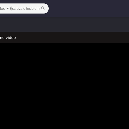
deo
 no vídeo
 mude a linha para jogar
 no vídeo
 mude a linha para jogar