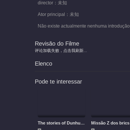
director：
未知
Ator principal：
未知
Não existe actualmente nenhuma introdução
Revisão do Filme
评论加载失败，点击我刷新...
Elenco
Pode te interessar
The stories of Dunhuang
Missão Z dos brics