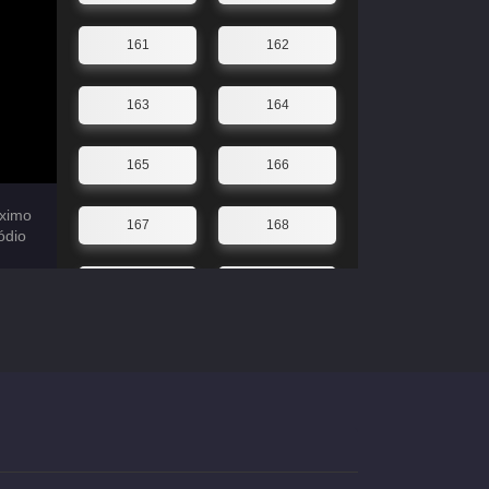
161
162
163
164
165
166
ximo
167
168
ódio
169
170
171
172
173
174
175
176