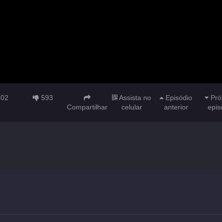
102
593
Assista no
Episódio
Pró
Compartilhar
celular
anterior
epis