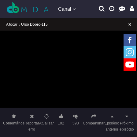
Canal
A tocar：Urso Dooro-115
Lembrete gentil: Se a reprodução estiver presa, mude a linha para jogar
Lembrete gentil: Não confie em anúncios ilegais no vídeo
A tocar：Urso Dooro-115
Lembrete gentil: Se a reprodução estiver presa, mude a linha para jogar
Lembrete gentil: Não confie em anúncios ilegais no vídeo
Comentários
Reportar
Atualizar
102
593
Compartilhar
Episódio
Próximo
erro
anterior
episódio