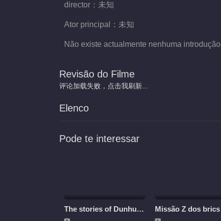
director：
未知
Ator principal：
未知
Não existe actualmente nenhuma introdução
Revisão do Filme
评论加载失败，点击我刷新...
Elenco
Pode te interessar
The stories of Dunhuang
Missão Z dos brics