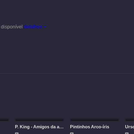
 disponível
detalhes
P. King - Amigos da aventura
Pintinhos Arco-íris
Urs