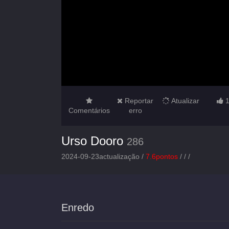
Reportar
Atualizar
Comentários
erro
Urso Dooro
286
2024-09-23actualização /
7.6pontos
/
/
/
Enredo