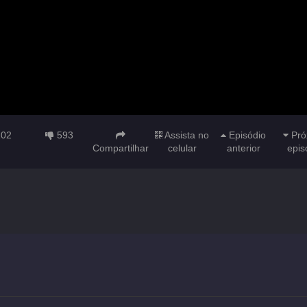
102
593
Assista no
Episódio
Pró
Compartilhar
celular
anterior
epis