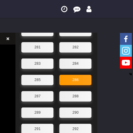
277
278
279
280
281
282
283
284
285
286
287
288
289
290
291
292