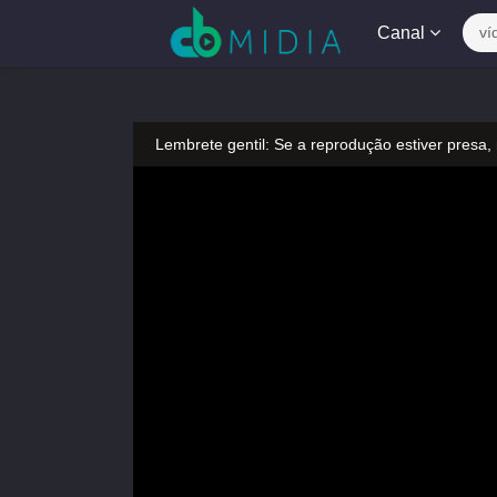
Canal
ví
Lembrete gentil: Se a reprodução estiver presa,
Lembrete gentil: Não confie em anúncios ilegais
A tocar：Urso Dooro-286
Lembrete gentil: Se a reprodução estiver presa,
Lembrete gentil: Não confie em anúncios ilegais
A tocar：Urso Dooro-286