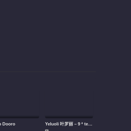
309
310
311
312
313
314
315
316
317
318
319
320
321
o Dooro
Yeluoli 叶罗丽 – 9 ª temporada (Legendado)