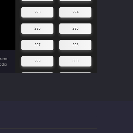
293
294
295
296
297
298
ximo
299
300
ódio
301
302
303
304
305
306
307
308