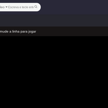
deo
 mude a linha para jogar
 no vídeo
 mude a linha para jogar
 no vídeo