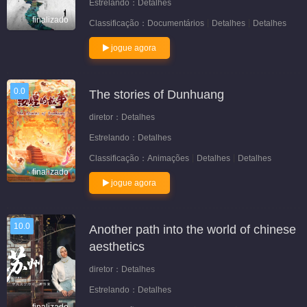
Estrelando：
Detalhes
finalizado
Classificação：
Documentários
Detalhes
Detalhes
jogue agora
0.0
The stories of Dunhuang
diretor：
Detalhes
Estrelando：
Detalhes
Classificação：
Animações
Detalhes
Detalhes
finalizado
jogue agora
10.0
Another path into the world of chinese
aesthetics
diretor：
Detalhes
Estrelando：
Detalhes