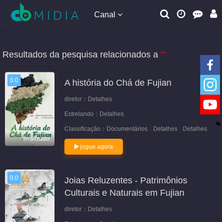
Canal
Resultados da pesquisa relacionados a
“”
0.0
A história do Chá de Fujian
diretor：
Detalhes
Estrelando：
Detalhes
Classificação：
Documentários
Detalhes
Detalhes
finalizado
jogue agora
0.0
Joias Reluzentes - Patrimônios
Culturais e Naturais em Fujian
diretor：
Detalhes