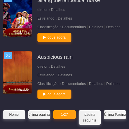
Jiliang the fantastical horse
diretor：
Detalhes
Estrelando：
Detalhes
Classificação：
Documentários
Detalhes
Detalhes
finalizado
jogue agora
0.0
Auspicious rain
diretor：
Detalhes
Estrelando：
Detalhes
Classificação：
Documentários
Detalhes
Detalhes
finalizado
jogue agora
Home
última página
1/27
página
Última Página
seguinte