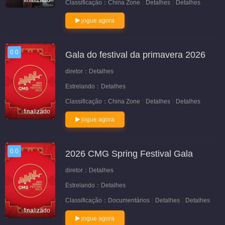
finalizado
Classificação：
China Zone
Detalhes
Detalhes
jogue agora
0.0
Gala do festival da primavera 2026
diretor：
Detalhes
Estrelando：
Detalhes
Classificação：
China Zone
Detalhes
Detalhes
finalizado
jogue agora
0.0
2026 CMG Spring Festival Gala
diretor：
Detalhes
Estrelando：
Detalhes
Classificação：
Documentários
Detalhes
Detalhes
finalizado
jogue agora