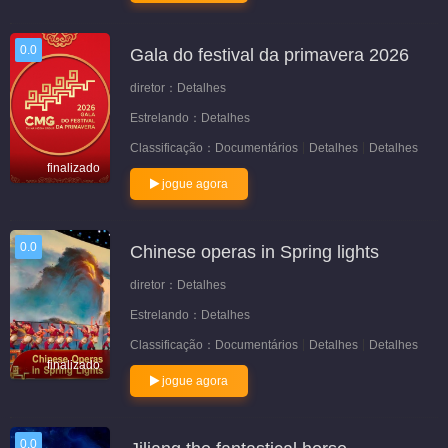
0.0
Gala do festival da primavera 2026
diretor：
Detalhes
Estrelando：
Detalhes
Classificação：
Documentários
Detalhes
Detalhes
finalizado
jogue agora
0.0
Chinese operas in Spring lights
diretor：
Detalhes
Estrelando：
Detalhes
Classificação：
Documentários
Detalhes
Detalhes
finalizado
jogue agora
0.0