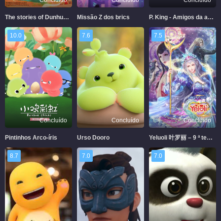
The stories of Dunhuang
Missão Z dos brics
P. King - Amigos da aventura
10.0
7.6
7.5
Concluído
Concluído
Concluído
Pintinhos Arco-íris
Urso Dooro
Yeluoli 叶罗丽 – 9 ª temporada (Legendado)
8.7
7.0
7.0