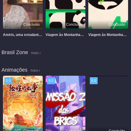
Concluído
Concluído
Concluído
Amiris, uma estudante brasileira aprendendo chinês pelas ruas
Viagem às Montanhas 3 - Tao Tao e sua Mãe
Viagem às Montanhas 2 – Surpresas dadas por Lu Xin
Brasil Zone
mais
Animações
mais
0.0
9.0
8.0
Concluído
Concluído
Concluído