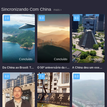
Sincronizando Com China
mais
2.0
6.0
9.0
Concluído
Concluído
Concluído
Da China ao Brasil: Tão longe, tão perto
O 50º aniversário da restauração da China de sua sede legítima na ONU
A China deu um exemplo ao mundo
8.0
7.0
8.0