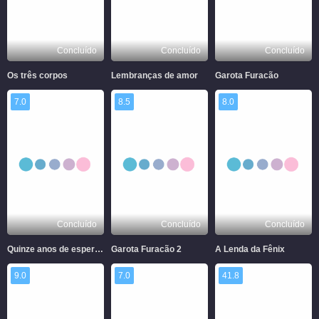
Concluído
Concluído
Concluído
Os três corpos
Lembranças de amor
Garota Furacão
7.0
8.5
8.0
Concluído
Concluído
Concluído
Quinze anos de espera pelos pássaros migratórios
Garota Furacão 2
A Lenda da Fênix
9.0
7.0
41.8