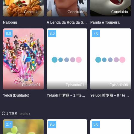
Concluído
Concluído
Concluído
Naloong
A Lenda da Rota da Seda
Panda e Toupeira
8.0
8.0
7.0
Episódio01
Episódio01
Episódio08
Yeloli (Dublado)
Yeluoli 叶罗丽 – 1 ª temporada (Legendado)
Yeluoli 叶罗丽 – 8 ª temporada (Legendado)
Curtas
mais
2.7
9.5
5.0