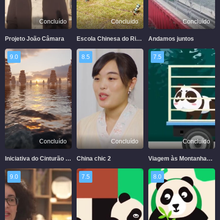
Concluído
Concluído
Concluído
Projeto João Câmara
Escola Chinesa do Rio de Janeiro
Andamos juntos
9.0
8.5
7.5
Concluído
Concluído
Concluído
Iniciativa do Cinturão e Rota
China chic 2
Viagem às Montanhas – Viagem de pandas gigantes às montanhas
9.0
7.5
8.0