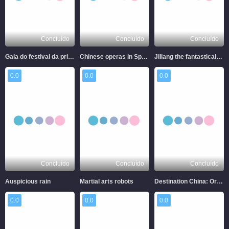
Concluído
Concluído
Concluído
Gala do festival da primavera 2026
Chinese operas in Spring lights
Jiliang the fantastical horse
0.0
0.0
0.0
Concluído
Concluído
Concluído
Auspicious rain
Martial arts robots
Destination China: Ordos City, Inner Mongolia
0.0
0.0
0.0