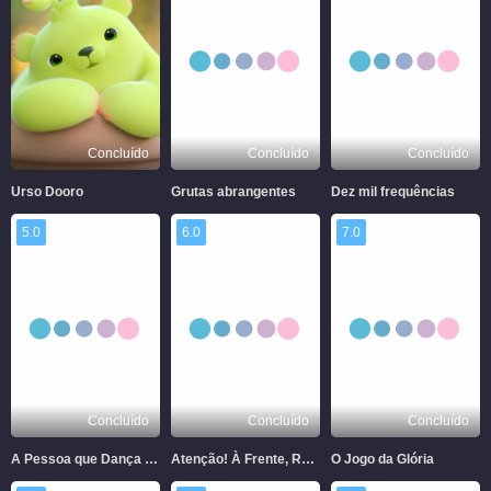
Concluído
Concluído
Concluído
Urso Dooro
Grutas abrangentes
Dez mil frequências
5.0
6.0
7.0
Concluído
Concluído
Concluído
A Pessoa que Dança na Escuridão
Atenção! À Frente, Rumo à Via Láctea
O Jogo da Glória