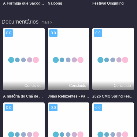
A Formiga que Sacode a Árvore
Naloong
Festival Qingming
Documentários
mais
0.0
0.0
0.0
Concluído
Concluído
Concluído
A história do Chá de Fujian
Joias Reluzentes - Patrimônios Culturais e Naturais em Fujian
2026 CMG Spring Festival Gala
0.0
0.0
0.0