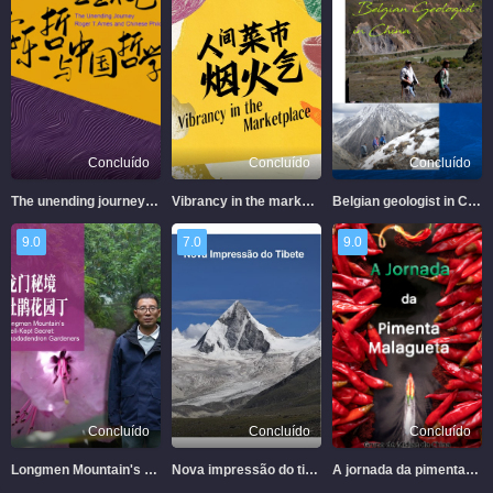
Concluído
Concluído
Concluído
The unending journey - Roger T. Ames and Chinese Philosophy
Vibrancy in the marketplace
Belgian geologist in China
9.0
7.0
9.0
Concluído
Concluído
Concluído
Longmen Mountain's Well-Kept Secret
Nova impressão do tibete
A jornada da pimenta malagueta