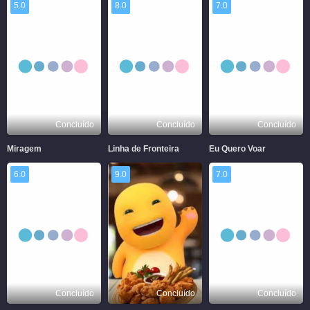
5.0
8.0
7.0
Concluído
Concluído
Concluído
Miragem
Linha de Fronteira
Eu Quero Voar
6.0
9.0
7.0
Concluído
Concluído
Concluído