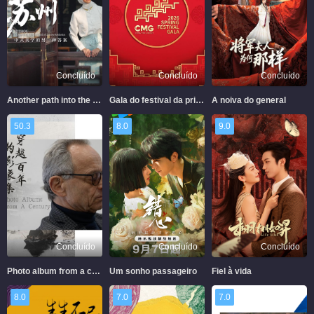
Concluído
Concluído
Concluído
Another path into the world of chinese aesthetics
Gala do festival da primavera 2026
A noiva do general
50.3
8.0
9.0
Concluído
Concluído
Concluído
Photo album from a century
Um sonho passageiro
Fiel à vida
8.0
7.0
7.0