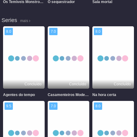
Os Temíveis Monstros da Dinastia Tang
O sequestrador
Sala mortal
Series
mais
8.0
7.0
8.0
Concluído
Concluído
Concluído
Agentes do tempo
Casamenteiros Modernos
Na hora certa
9.5
7.0
8.0