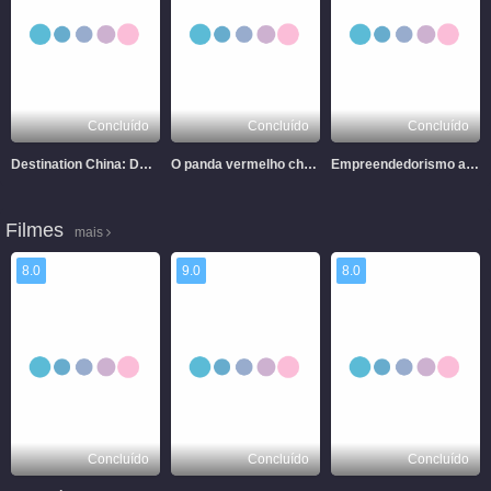
Concluído
Concluído
Concluído
Destination China: Datong City, Shanxi Province
O panda vermelho chinês
Empreendedorismo ao Longo do 'Cinturão e Rota'
Filmes
mais
8.0
9.0
8.0
Concluído
Concluído
Concluído