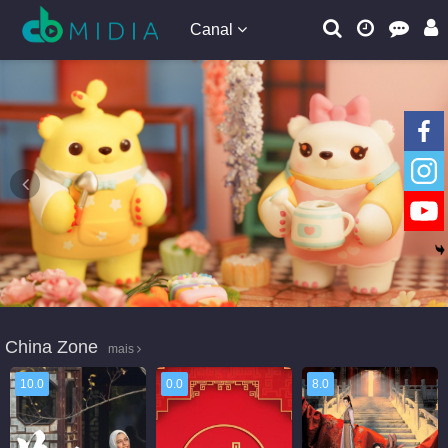
Canal
China Zone
mais
10.0
0.0
8.0