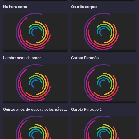
Na hora certa
Os três corpos
Lembranças de amor
Garota Furacão
Quinze anos de espera pelos pássaros migratórios
Garota Furacão 2