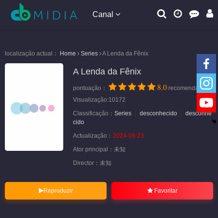
Canal
localização actual：
Home
Series
A Lenda da Fênix
A Lenda da Fênix
8.0
pontuação：
recomendação
Visualização:10172
Classificação：
Series
desconhecido
desconhe
cido
Actualização：
2024-09-23
Ator principal：
未知
Director：
未知
Reproduzir
Favoritar