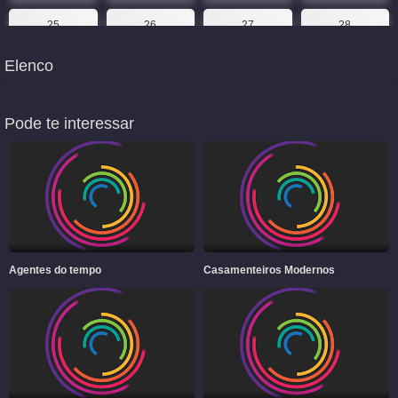
25
26
27
28
Elenco
29
30
31
32
33
34
35
36
Pode te interessar
37
38
39
40
41
Agentes do tempo
Casamenteiros Modernos