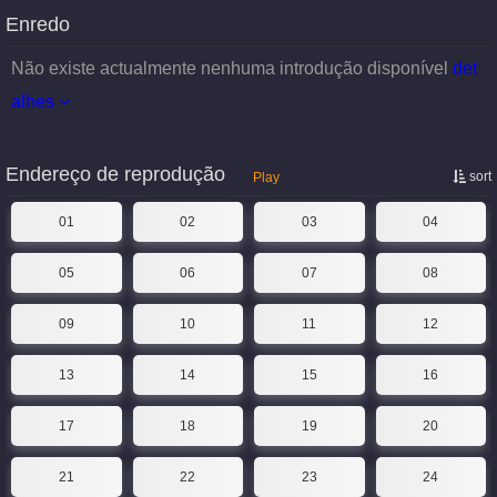
Enredo
Não existe actualmente nenhuma introdução disponível
det
alhes
Endereço de reprodução
sort
Play
01
02
03
04
05
06
07
08
09
10
11
12
13
14
15
16
17
18
19
20
21
22
23
24