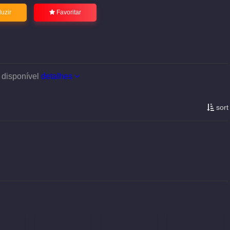
uzir
Favoritar
 disponível
detalhes
sort