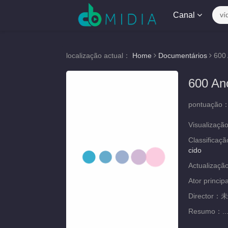
Canal
ví
localização actual：
Home
Documentários
600 
600 An
pontuação
Visualizaçã
Classificaç
cido
Actualizaç
Ator princip
Director：
未
Resumo：
..