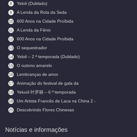
Yeloli (Dublado)
8
A Lenda da Rota da Seda
9
600 Anos na Cidade Proíbida
10
(Legendado)
A Lenda da Fênix
11
600 Anos na Cidade Proíbida
12
O sequestrador
13
Yeloli – 2 ª temporada (Dublado)
14
O outono amarelo
15
Lembranças de amor
16
Animação do festival de gala da
17
primavera
Yeluoli 叶罗丽 – 6 ª temporada
18
(Legendado)
Um Artista Francês de Laca na China 2 -
19
Aceitando Aprendizes
Descobrindo Flores Chinesas
20
(Legendado)
Notícias e informações