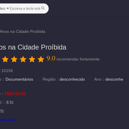
deo
Anos na Cidade Proíbida
os na Cidade Proíbida
9.0
：
recomendar fortemente
o:10156
ão：
Documentários
Região：
desconhecido
Ano：
desconhe
ão：
2024-05-02
al：
未知
知
.
detalhes