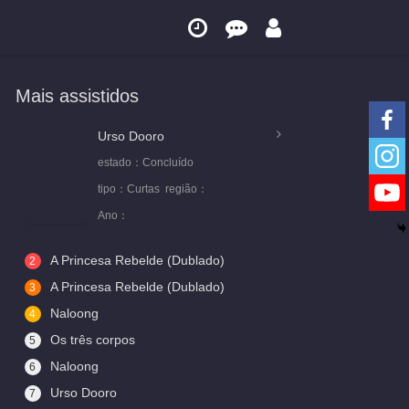
Mais assistidos
Urso Dooro
estado：
Concluído
tipo：
Curtas
região：
Ano：
A Princesa Rebelde (Dublado)
2
A Princesa Rebelde (Dublado)
3
Naloong
4
Os três corpos
5
Naloong
6
Urso Dooro
7