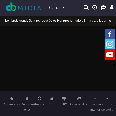
Canal
Lembrete gentil: Se a reprodução estiver presa, mude a linha para jogar
Lembrete gentil: Não confie em anúncios ilegais no vídeo
A tocar：600 Anos na Cidade Proíbida-03
Lembrete gentil: Se a reprodução estiver presa, mude a linha para jogar
Lembrete gentil: Não confie em anúncios ilegais no vídeo
A tocar：600 Anos na Cidade Proíbida-03
Comentários
Reportar
Atualizar
385
182
Compartilhar
Episódio
Próximo
erro
anterior
episódio