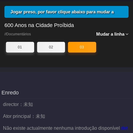
Jogar preso, por favor clique abaixo para mudar a
linha
600 Anos na Cidade Proíbida
Mudar a linha
//Documentários
01
02
03
Enredo
director：
未知
Ator principal：
未知
Não existe actualmente nenhuma introdução disponível
det