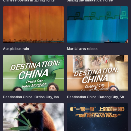
Chinese operas in Spring lights
Jiliang the fantastical horse
Auspicious rain
Martial arts robots
Destination China: Ordos City, Inner Mongolia
Destination China: Datong City, Shanxi Province