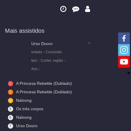
Mais assistidos
Urso Dooro
estado：
Concluído
tipo：
Curtas
região：
Ano：
A Princesa Rebelde (Dublado)
2
A Princesa Rebelde (Dublado)
3
Naloong
4
Os três corpos
5
Naloong
6
Urso Dooro
7