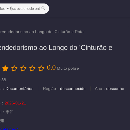
deo
eendedorismo ao Longo do 'Cinturão e Rota'
ndedorismo ao Longo do 'Cinturão e
0.0
：
Muito pobre
o:38
ão：
Documentários
Região：
desconhecido
Ano：
desconhe
ão：
2026-01-21
al：
未知
知
.
detalhes