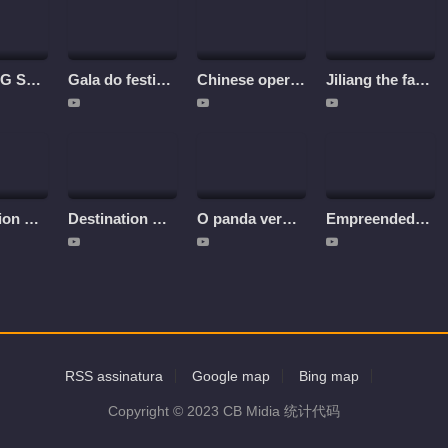
2026 CMG Spring Festival Gala
Gala do festival da primavera 2026
Chinese operas in Spring lights
Jiliang the fantastical horse
Destination China: Ordos City, Inner Mongolia
Destination China: Datong City, Shanxi Province
O panda vermelho chinês
Empreendedorismo ao Longo do 'Cinturão e Rota'
RSS assinatura
Google map
Bing map
Copyright © 2023 CB Midia 统计代码