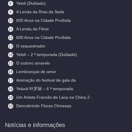
Yeloli (Dublado)
8
A Lenda da Rota da Seda
9
600 Anos na Cidade Proíbida
10
(Legendado)
A Lenda da Fênix
11
600 Anos na Cidade Proíbida
12
O sequestrador
13
Yeloli – 2 ª temporada (Dublado)
14
O outono amarelo
15
Lembranças de amor
16
Animação do festival de gala da
17
primavera
Yeluoli 叶罗丽 – 6 ª temporada
18
(Legendado)
Um Artista Francês de Laca na China 2 -
19
Aceitando Aprendizes
Descobrindo Flores Chinesas
20
(Legendado)
Notícias e informações