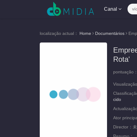
Canal
ví
localização actual：
Home
Documentários
Empr
Empree
Rota'
pontuação
Visualizaçã
Classificaç
cido
Actualizaç
Ator princip
Director：
未
Resumo：
..