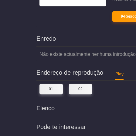
Reprod
Enredo
Não existe actualmente nenhuma introdução
Endereço de reprodução
Play
01
02
Elenco
Pode te interessar