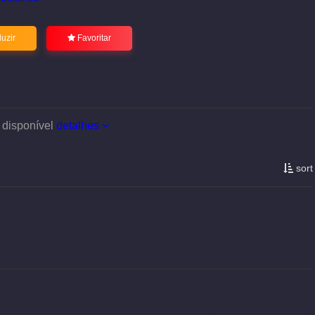
uzir
Favoritar
 disponível
detalhes
sort