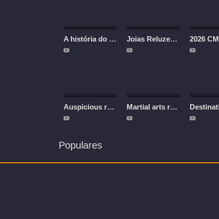
A história do Chá de Fujian
Joias Reluzentes - Patrimônios Culturais e Naturais em Fujian
Auspicious rain
Martial arts robots
Populares