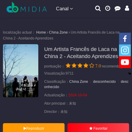
Canal
localização actual：
Home
China Zone
Um Artista Francês de Laca na
China 2 - Aceitando Aprendizes
Um Artista Francês de Laca na
China 2 - Aceitando Aprendizes
7.0
pontuação：
recomendação
Visualização:9711
Classificação：
China Zone
desconhecido
desc
onhecido
Actualização：
2024-10-04
Ator principal：
未知
Director：
未知
Reproduzir
Favoritar