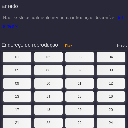
Enredo
Não existe actualmente nenhuma introdução disponível
det
alhes
Endereço de reprodução
sort
Play
01
02
03
04
05
06
07
08
09
10
11
12
13
14
15
16
17
18
19
20
21
22
23
24