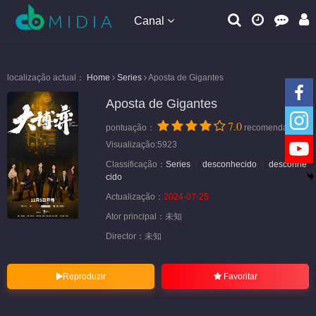
Canal
localização actual：
Home
Series
Aposta de Gigantes
Aposta de Gigantes
7.0
pontuação：
recomendação
Visualização:5923
Classificação：
Series
desconhecido
desconhe
cido
Actualização：
2024-07-25
Ator principal：
未知
Director：
未知
Reproduzir
Favoritar