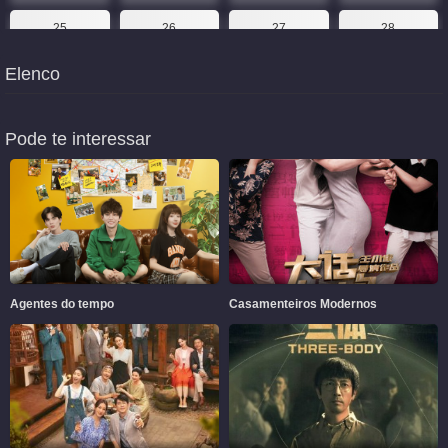
25
26
27
28
Elenco
29
30
31
32
33
34
35
36
Pode te interessar
37
38
39
40
Agentes do tempo
Casamenteiros Modernos