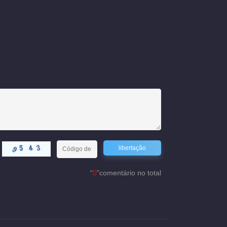
“
0
”comentário no total