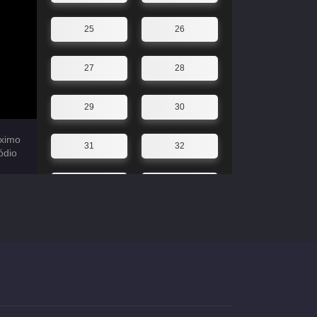
25
26
27
28
29
30
ximo
31
32
ódio
33
34
35
36
37
38
39
40