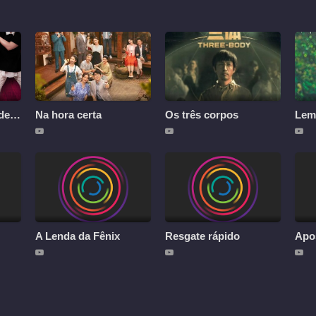
Casamenteiros Modernos
Na hora certa
Os três corpos
Lem
A Lenda da Fênix
Resgate rápido
Apo