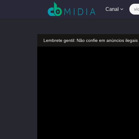
Canal
ví
Lembrete gentil: Não confie em anúncios ilegais
A tocar：Aposta de Gigantes-17
Lembrete gentil: Se a reprodução estiver presa,
Lembrete gentil: Não confie em anúncios ilegais
A tocar：Aposta de Gigantes-17
Lembrete gentil: Se a reprodução estiver presa,