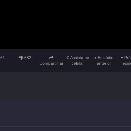
561
682
Assista no
Episódio
Pró
Compartilhar
celular
anterior
epis