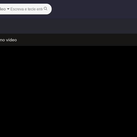
deo
 no vídeo
 mude a linha para jogar
 no vídeo
 mude a linha para jogar