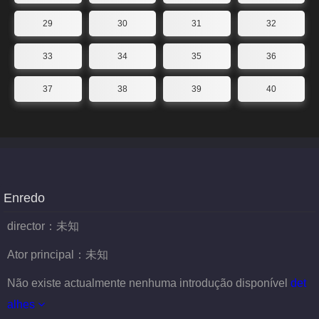
29
30
31
32
33
34
35
36
37
38
39
40
Enredo
director：
未知
Ator principal：
未知
Não existe actualmente nenhuma introdução disponível
det
alhes