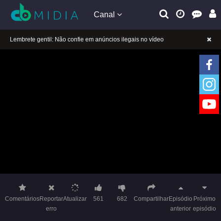
Canal
A tocar：Aposta de Gigantes-05
Lembrete gentil: Se a reprodução estiver presa, mude a linha para jogar
Lembrete gentil: Não confie em anúncios ilegais no vídeo
A tocar：Aposta de Gigantes-05
Lembrete gentil: Se a reprodução estiver presa, mude a linha para jogar
Lembrete gentil: Não confie em anúncios ilegais no vídeo
Comentários
Reportar
Atualizar
561
682
Compartilhar
Episódio
Próximo
erro
anterior
episódio