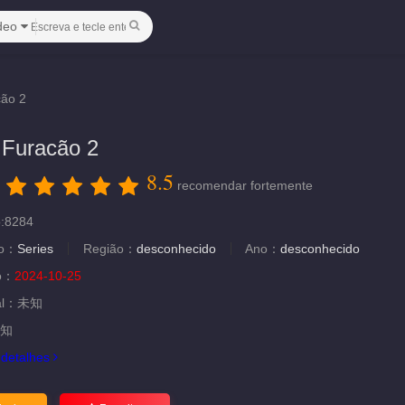
deo
cão 2
 Furacão 2
8.5
：
recomendar fortemente
o:8284
ão：
Series
Região：
desconhecido
Ano：
desconhecido
ão：
2024-10-25
al：
未知
知
.
detalhes