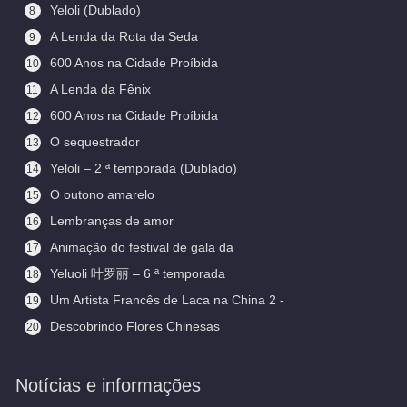
Yeloli (Dublado)
8
A Lenda da Rota da Seda
9
600 Anos na Cidade Proíbida
10
(Legendado)
A Lenda da Fênix
11
600 Anos na Cidade Proíbida
12
O sequestrador
13
Yeloli – 2 ª temporada (Dublado)
14
O outono amarelo
15
Lembranças de amor
16
Animação do festival de gala da
17
primavera
Yeluoli 叶罗丽 – 6 ª temporada
18
(Legendado)
Um Artista Francês de Laca na China 2 -
19
Aceitando Aprendizes
Descobrindo Flores Chinesas
20
(Legendado)
Notícias e informações