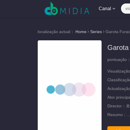
Canal
ví
localização actual：
Home
Series
Garota Fura
Garota
pontuação
Visualizaçã
Classificaç
Actualizaç
Ator princip
Director：
未
Resumo：
..