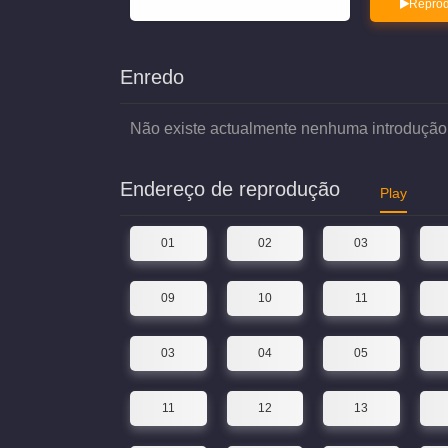
Reprod
Enredo
Não existe actualmente nenhuma introdução
Endereço de reprodução
Play
01
02
03
09
10
11
03
04
05
11
12
13