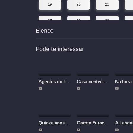
19
20
21
27
28
29
Elenco
Pode te interessar
Agentes do tempo
Casamenteiros Modernos
Na hora 
Quinze anos de espera pelos pássaros migratórios
Garota Furacão 2