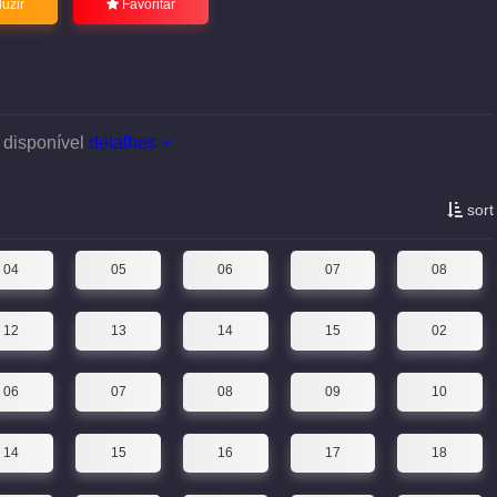
uzir
Favoritar
 disponível
detalhes
sort
04
05
06
07
08
12
13
14
15
02
06
07
08
09
10
14
15
16
17
18