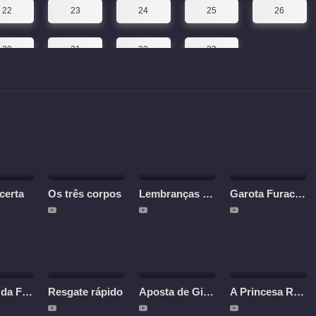
22
23
24
25
26
30
31
32
33
certa
Os três corpos
Lembranças de amor
Garota Furacão
A Lenda da Fênix
Resgate rápido
Aposta de Gigantes
A Princesa Rebelde (Dublado)