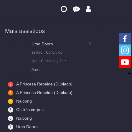
Mais assistidos
Urso Dooro
estado：
Concluído
tipo：
Curtas
região：
Ano：
A Princesa Rebelde (Dublado)
2
A Princesa Rebelde (Dublado)
3
Naloong
4
Os três corpos
5
Naloong
6
Urso Dooro
7