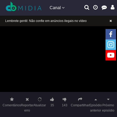
Canal
A tocar：Garota Furacão 2-24
Lembrete gentil: Se a reprodução estiver presa, mude a linha para jogar
Lembrete gentil: Não confie em anúncios ilegais no vídeo
A tocar：Garota Furacão 2-24
Lembrete gentil: Se a reprodução estiver presa, mude a linha para jogar
Lembrete gentil: Não confie em anúncios ilegais no vídeo
Comentários
Reportar
Atualizar
35
143
Compartilhar
Episódio
Próximo
erro
anterior
episódio