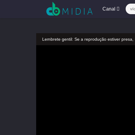
Canal
ví
Lembrete gentil: Se a reprodução estiver presa,
Lembrete gentil: Não confie em anúncios ilegais
A tocar：Garota Furacão 2-31
Lembrete gentil: Se a reprodução estiver presa,
Lembrete gentil: Não confie em anúncios ilegais
A tocar：Garota Furacão 2-31