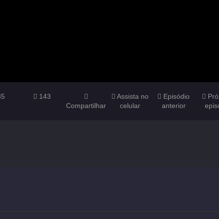
35
143
Assista no
Episódio
Pró
Compartilhar
celular
anterior
epis