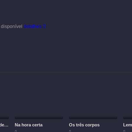
 disponível
detalhes
Casamenteiros Modernos
Na hora certa
Os três corpos
Lem