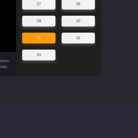
27
28
29
30
31
32
33
ximo
ódio