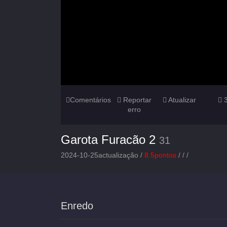
Comentários
Reportar
Atualizar
erro
Garota Furacão 2
31
2024-10-25actualização /
8.5pontos
/
/
/
Enredo