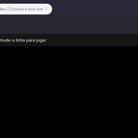
deo
 mude a linha para jogar
 no vídeo
 mude a linha para jogar
 no vídeo