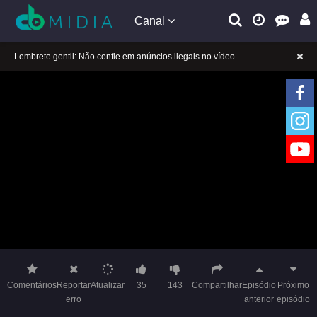
Canal
A tocar：Garota Furacão 2-06
Lembrete gentil: Se a reprodução estiver presa, mude a linha para jogar
Lembrete gentil: Não confie em anúncios ilegais no vídeo
A tocar：Garota Furacão 2-06
Lembrete gentil: Se a reprodução estiver presa, mude a linha para jogar
Lembrete gentil: Não confie em anúncios ilegais no vídeo
Comentários
Reportar
Atualizar
35
143
Compartilhar
Episódio
Próximo
erro
anterior
episódio