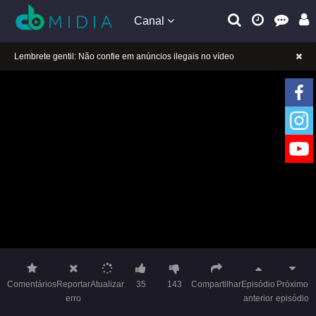
Canal
A tocar：Garota Furacão 2-02
Lembrete gentil: Se a reprodução estiver presa, mude a linha para jogar
Lembrete gentil: Não confie em anúncios ilegais no vídeo
A tocar：Garota Furacão 2-02
Lembrete gentil: Se a reprodução estiver presa, mude a linha para jogar
Lembrete gentil: Não confie em anúncios ilegais no vídeo
Comentários
Reportar
Atualizar
35
143
Compartilhar
Episódio
Próximo
erro
anterior
episódio