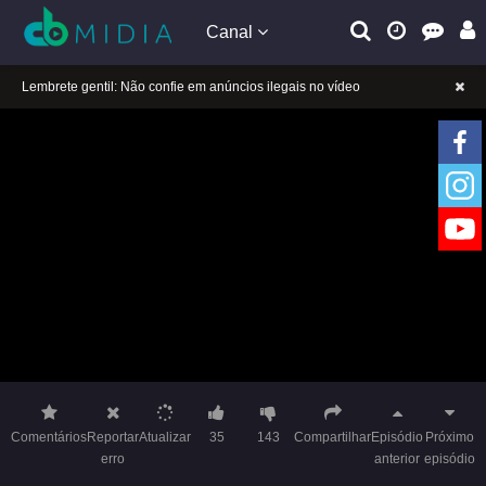
Canal
A tocar：Garota Furacão 2-08
Lembrete gentil: Se a reprodução estiver presa, mude a linha para jogar
Lembrete gentil: Não confie em anúncios ilegais no vídeo
A tocar：Garota Furacão 2-08
Lembrete gentil: Se a reprodução estiver presa, mude a linha para jogar
Lembrete gentil: Não confie em anúncios ilegais no vídeo
Comentários
Reportar
Atualizar
35
143
Compartilhar
Episódio
Próximo
erro
anterior
episódio