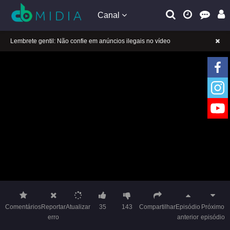
Canal
A tocar：Garota Furacão 2-10
Lembrete gentil: Se a reprodução estiver presa, mude a linha para jogar
Lembrete gentil: Não confie em anúncios ilegais no vídeo
A tocar：Garota Furacão 2-10
Lembrete gentil: Se a reprodução estiver presa, mude a linha para jogar
Lembrete gentil: Não confie em anúncios ilegais no vídeo
Comentários
Reportar
Atualizar
35
143
Compartilhar
Episódio
Próximo
erro
anterior
episódio