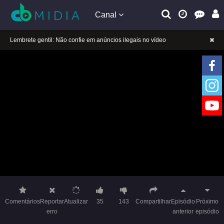
Canal
A tocar：Garota Furacão 2-13
Lembrete gentil: Se a reprodução estiver presa, mude a linha para jogar
Lembrete gentil: Não confie em anúncios ilegais no vídeo
A tocar：Garota Furacão 2-13
Lembrete gentil: Se a reprodução estiver presa, mude a linha para jogar
Lembrete gentil: Não confie em anúncios ilegais no vídeo
Comentários
Reportar
Atualizar
35
143
Compartilhar
Episódio
Próximo
erro
anterior
episódio