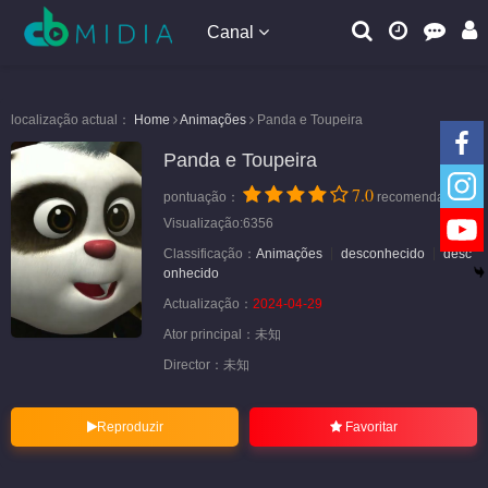
Canal
localização actual：
Home
Animações
Panda e Toupeira
Panda e Toupeira
7.0
pontuação：
recomendação
Visualização:6356
Classificação：
Animações
desconhecido
desc
onhecido
Actualização：
2024-04-29
Ator principal：
未知
Director：
未知
Reproduzir
Favoritar