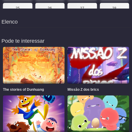
25
26
27
28
Elenco
29
30
31
32
33
34
35
36
Pode te interessar
37
38
39
40
41
42
43
44
45
46
47
48
49
50
51
52
The stories of Dunhuang
Missão Z dos brics