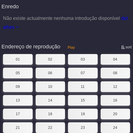
Enredo
Não existe actualmente nenhuma introdução disponível
det
alhes
Endereço de reprodução
sort
Play
01
02
03
04
05
06
07
08
09
10
11
12
13
14
15
16
17
18
19
20
21
22
23
24