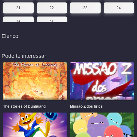
21
22
23
24
25
26
Elenco
Pode te interessar
The stories of Dunhuang
Missão Z dos brics