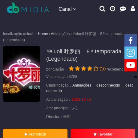
Canal
localização actual：
Home
Animações
Yeluoli 叶罗丽 – 8 ª temporada
(Legendado)
Yeluoli 叶罗丽 – 8 ª temporada
(Legendado)
7.0
pontuação：
recomendação
Visualização:6708
Classificação：
Animações
desconhecido
desc
onhecido
Actualização：
2023-10-14
Ator principal：
未知
Director：
未知
Reproduzir
Favoritar