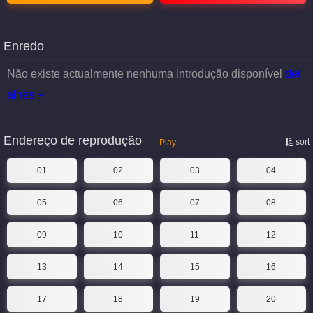
Enredo
Não existe actualmente nenhuma introdução disponível
det
alhes
Endereço de reprodução
sort
Play
01
02
03
04
05
06
07
08
09
10
11
12
13
14
15
16
17
18
19
20