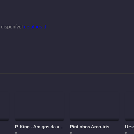
 disponível
detalhes
P. King - Amigos da aventura
Pintinhos Arco-íris
Urs