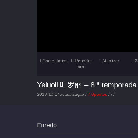
Comentários
Reportar
Atualizar
3
erro
Yeluoli 叶罗丽 – 8 ª temporada
2023-10-14actualização /
7.0pontos
/
/
/
Enredo