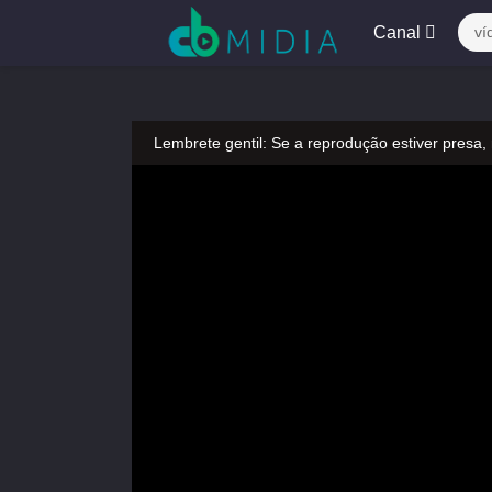
Canal
ví
Lembrete gentil: Se a reprodução estiver presa,
Lembrete gentil: Não confie em anúncios ilegais
A tocar：Yeluoli 叶罗丽 – 8 ª temporada (Legend
Lembrete gentil: Se a reprodução estiver presa,
Lembrete gentil: Não confie em anúncios ilegais
A tocar：Yeluoli 叶罗丽 – 8 ª temporada (Legend