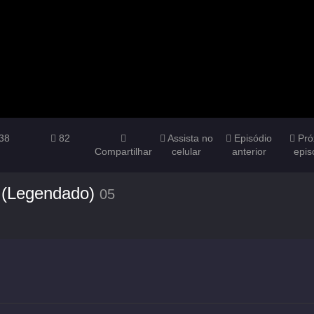
38
82
Assista no
Episódio
Pró
Compartilhar
celular
anterior
epis
 (Legendado)
05