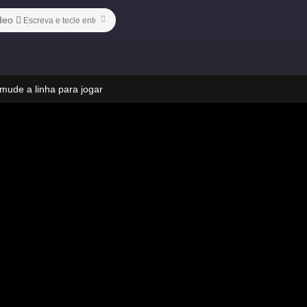
deo
 mude a linha para jogar
 no vídeo
ado)-05
 mude a linha para jogar
 no vídeo
ado)-05