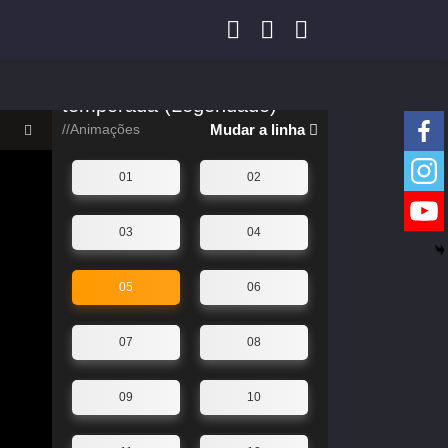
Jogar preso, por favor clique
abaixo para mudar a linha
Yeluoli 叶罗丽 – 8 ª
temporada (Legendado)
//Animações
Mudar a linha
01
02
03
04
05
06
07
08
09
10