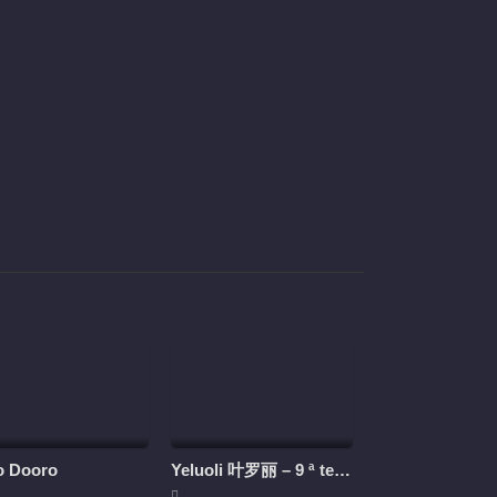
o Dooro
Yeluoli 叶罗丽 – 9 ª temporada (Legendado)