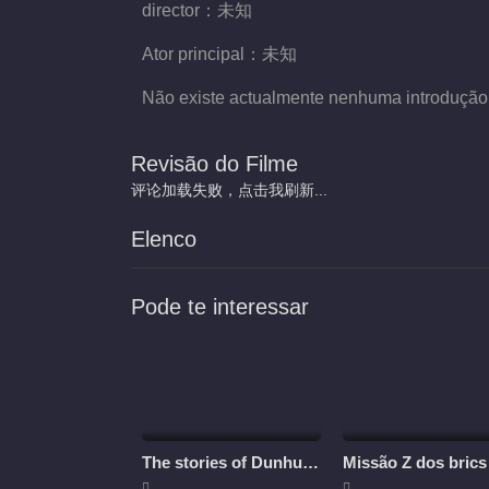
director：
未知
Ator principal：
未知
Não existe actualmente nenhuma introdução
Revisão do Filme
评论加载失败，点击我刷新...
Elenco
Pode te interessar
The stories of Dunhuang
Missão Z dos brics