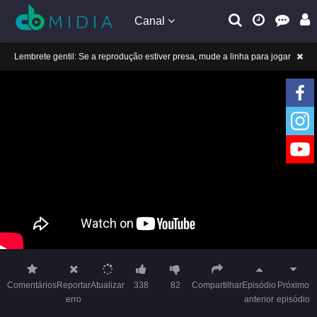
Canal
Lembrete gentil: Se a reprodução estiver presa, mude a linha para jogar
Lembrete gentil: Não confie em anúncios ilegais no vídeo
A tocar：Yeluoli 叶罗丽 – 8 ª temporada (Legendado)-18
Lembrete gentil: Se a reprodução estiver presa, mude a linha para jogar
Lembrete gentil: Não confie em anúncios ilegais no vídeo
A tocar：Yeluoli 叶罗丽 – 8 ª temporada (Legendado)-18
Comentários
Reportar
Atualizar
338
82
Compartilhar
Episódio
Próximo
erro
anterior
episódio