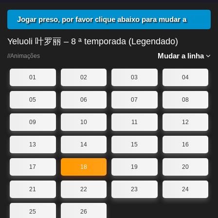
Jogar preso, por favor clique abaixo para mudar a
linha
Yeluoli 叶罗丽 – 8 ª temporada (Legendado)
Mudar a linha
//Animações
01
02
03
04
05
06
07
08
09
10
11
12
13
14
15
16
17
18
19
20
21
22
23
24
25
26