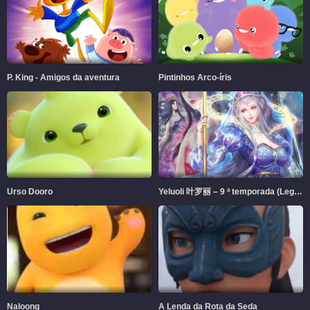
P. King - Amigos da aventura
Pintinhos Arco-íris
Urso Dooro
Yeluoli 叶罗丽 – 9 ª temporada (Legendado)
Naloong
A Lenda da Rota da Seda