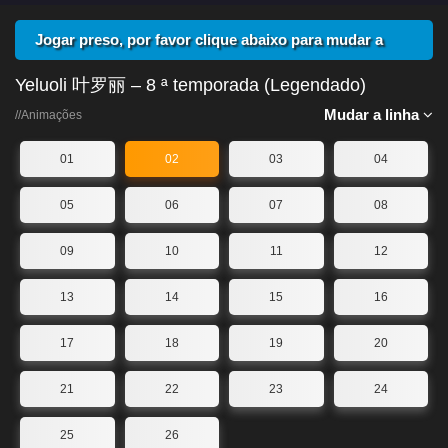
Jogar preso, por favor clique abaixo para mudar a
linha
Yeluoli 叶罗丽 – 8 ª temporada (Legendado)
Mudar a linha
//Animações
01
02
03
04
05
06
07
08
09
10
11
12
13
14
15
16
17
18
19
20
21
22
23
24
25
26