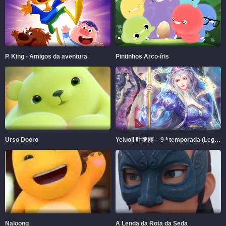
P. King - Amigos da aventura
Pintinhos Arco-íris
Urso Dooro
Yeluoli 叶罗丽 – 9 ª temporada (Legendado)
Naloong
A Lenda da Rota da Seda