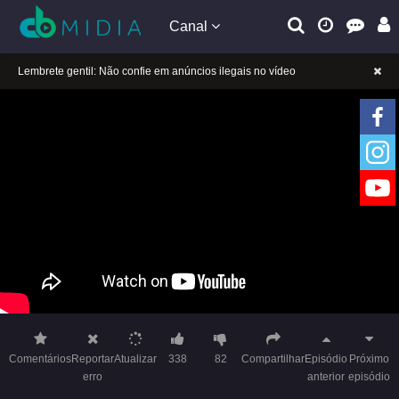
Canal
A tocar：Yeluoli 叶罗丽 – 8 ª temporada (Legendado)-02
Lembrete gentil: Se a reprodução estiver presa, mude a linha para jogar
Lembrete gentil: Não confie em anúncios ilegais no vídeo
A tocar：Yeluoli 叶罗丽 – 8 ª temporada (Legendado)-02
Lembrete gentil: Se a reprodução estiver presa, mude a linha para jogar
Lembrete gentil: Não confie em anúncios ilegais no vídeo
Comentários
Reportar
Atualizar
338
82
Compartilhar
Episódio
Próximo
erro
anterior
episódio