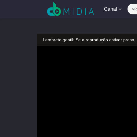
Canal
ví
Lembrete gentil: Se a reprodução estiver presa,
Lembrete gentil: Não confie em anúncios ilegais
A tocar：Yeluoli 叶罗丽 – 8 ª temporada (Legend
Lembrete gentil: Se a reprodução estiver presa,
Lembrete gentil: Não confie em anúncios ilegais
A tocar：Yeluoli 叶罗丽 – 8 ª temporada (Legend