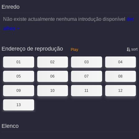
Enredo
Não existe actualmente nenhuma introdução disponível
det
alhes
Endereço de reprodução
sort
Play
01
02
03
04
05
06
07
08
09
10
11
12
13
Elenco