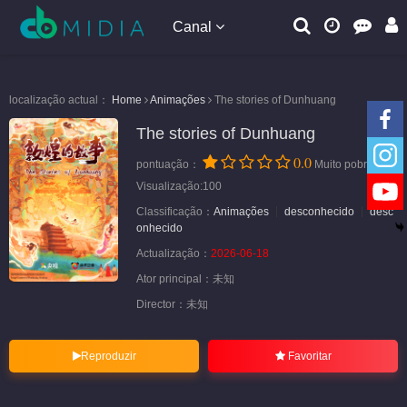
Canal
localização actual：
Home
Animações
The stories of Dunhuang
The stories of Dunhuang
0.0
pontuação：
Muito pobre
Visualização:100
Classificação：
Animações
desconhecido
desc
onhecido
Actualização：
2026-06-18
Ator principal：
未知
Director：
未知
Reproduzir
Favoritar