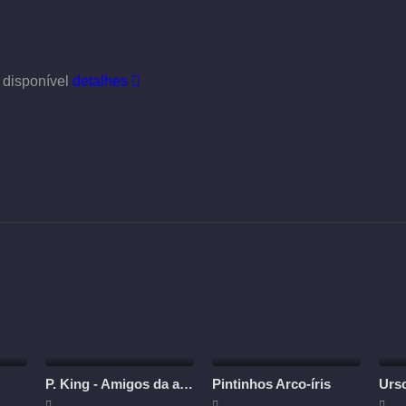
 disponível
detalhes
P. King - Amigos da aventura
Pintinhos Arco-íris
Urs