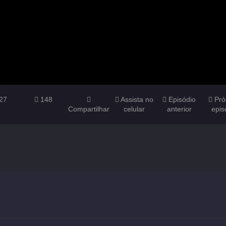
27
148
Assista no
Episódio
Pró
Compartilhar
celular
anterior
epis