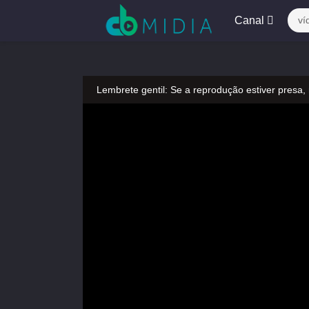
Canal
ví
Lembrete gentil: Se a reprodução estiver presa,
Lembrete gentil: Não confie em anúncios ilegais
A tocar：Panda e Toupeira-16
Lembrete gentil: Se a reprodução estiver presa,
Lembrete gentil: Não confie em anúncios ilegais
A tocar：Panda e Toupeira-16