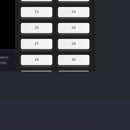
23
24
25
26
27
28
ximo
29
30
ódio
31
32
33
34
35
36
37
38