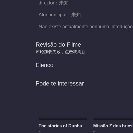
director：
未知
Ator principal：
未知
Não existe actualmente nenhuma introdução
Revisão do Filme
评论加载失败，点击我刷新...
Elenco
Pode te interessar
The stories of Dunhuang
Missão Z dos brics