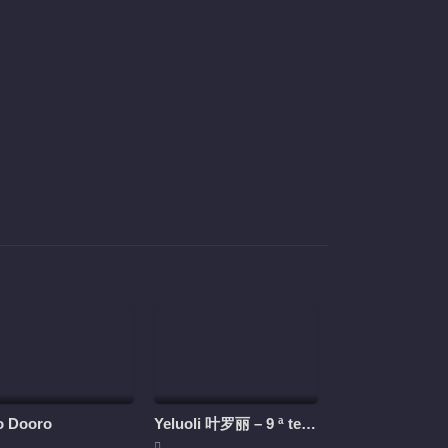
39
40
41
42
43
44
45
46
47
48
49
50
51
52
o Dooro
Yeluoli 叶罗丽 – 9 ª temporada (Legendado)