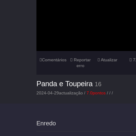
Comentários
Reportar
Atualizar
7
erro
Panda e Toupeira
16
2024-04-29actualização /
7.0pontos
/
/
/
Enredo