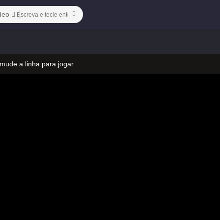
deo
 mude a linha para jogar
 no vídeo
 mude a linha para jogar
 no vídeo