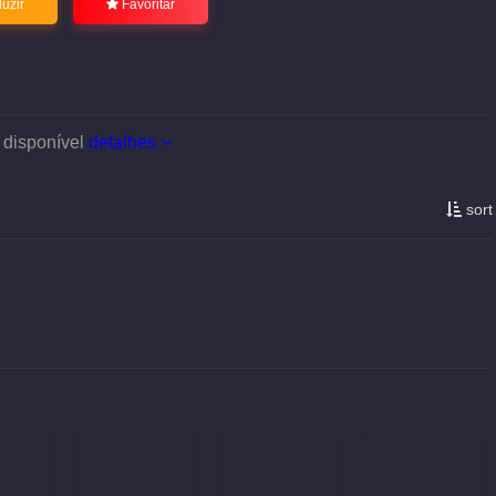
uzir
Favoritar
 disponível
detalhes
sort