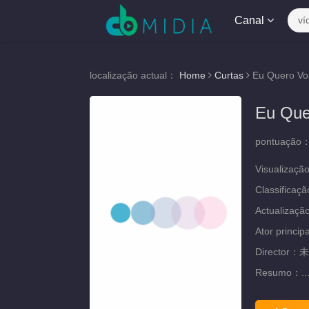
Canal
ví
localização actual：
Home
Curtas
Eu Quero Vo
Eu Que
pontuação
Visualizaçã
Classificaç
Actualizaç
Ator princip
Director：
未
Resumo：
..