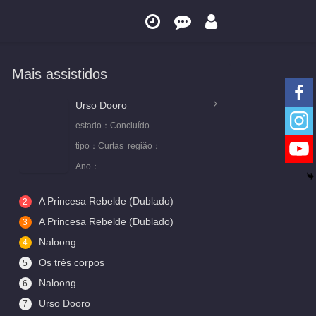
Mais assistidos
Urso Dooro
estado：
Concluído
tipo：
Curtas
região：
Ano：
A Princesa Rebelde (Dublado)
2
A Princesa Rebelde (Dublado)
3
Naloong
4
Os três corpos
5
Naloong
6
Urso Dooro
7