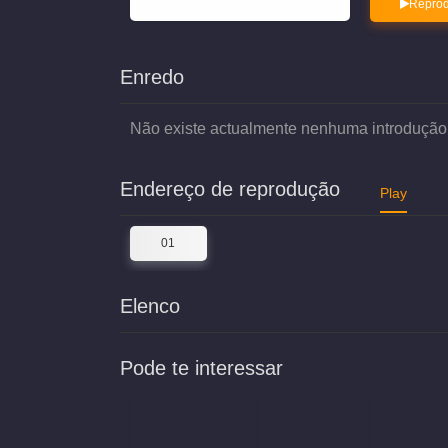
Reprod
Enredo
Não existe actualmente nenhuma introdução
Endereço de reprodução
Play
01
Elenco
Pode te interessar