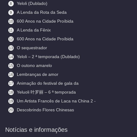
Yeloli (Dublado)
8
A Lenda da Rota da Seda
9
600 Anos na Cidade Proíbida
10
(Legendado)
A Lenda da Fênix
11
600 Anos na Cidade Proíbida
12
O sequestrador
13
Yeloli – 2 ª temporada (Dublado)
14
O outono amarelo
15
Lembranças de amor
16
Animação do festival de gala da
17
primavera
Yeluoli 叶罗丽 – 6 ª temporada
18
(Legendado)
Um Artista Francês de Laca na China 2 -
19
Aceitando Aprendizes
Descobrindo Flores Chinesas
20
(Legendado)
Notícias e informações