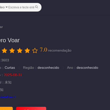
deo
ar
ro Voar
7.0
：
recomendação
o:3603
ão：
Curtas
Região：
desconhecido
Ano：
desconhecido
ão：
2025-08-31
al：
未知
知
.
detalhes