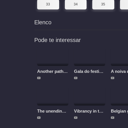
33
34
35
Elenco
Pode te interessar
Another path into the world of chinese aesthetics
Gala do festival da primavera 2026
The unending journey - Roger T. Ames and Chinese Philosophy
Vibrancy in the marketplace