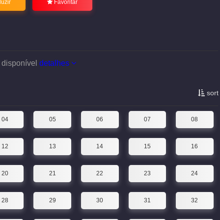
uzir
Favoritar
 disponível
detalhes
sort
04
05
06
07
08
12
13
14
15
16
20
21
22
23
24
28
29
30
31
32