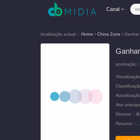
Canal
ví
localização actual：
Home
China Zone
Ganhar 
Ganhar
pontuação
Visualizaçã
Classificaç
Actualizaç
Ator princip
Director：
未
Resumo：
..