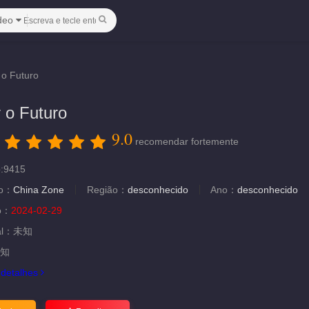
deo
o Futuro
 o Futuro
9.0
：
recomendar fortemente
o:9415
ão：
China Zone
Região：
desconhecido
Ano：
desconhecido
ão：
2024-02-29
al：
未知
知
.
detalhes