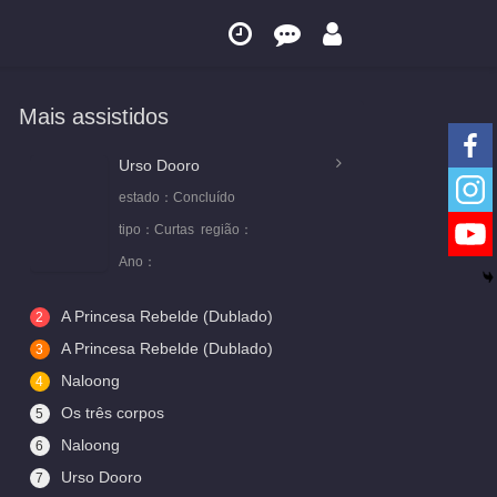
Mais assistidos
Urso Dooro
estado：
Concluído
tipo：
Curtas
região：
Ano：
A Princesa Rebelde (Dublado)
2
A Princesa Rebelde (Dublado)
3
Naloong
4
Os três corpos
5
Naloong
6
Urso Dooro
7