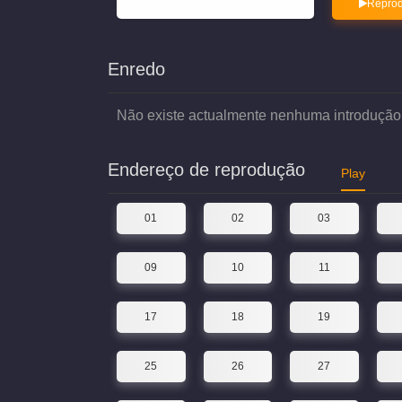
Reprod
Enredo
Não existe actualmente nenhuma introdução
Endereço de reprodução
Play
01
02
03
09
10
11
17
18
19
25
26
27