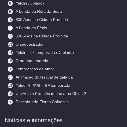
Yeloli (Dublado)
8
A Lenda da Rota da Seda
9
600 Anos na Cidade Proíbida
10
(Legendado)
A Lenda da Fênix
11
600 Anos na Cidade Proíbida
12
O sequestrador
13
Yeloli – 2 ª temporada (Dublado)
14
O outono amarelo
15
Lembranças de amor
16
Animação do festival de gala da
17
primavera
Yeluoli 叶罗丽 – 6 ª temporada
18
(Legendado)
Um Artista Francês de Laca na China 2 -
19
Aceitando Aprendizes
Descobrindo Flores Chinesas
20
(Legendado)
Notícias e informações