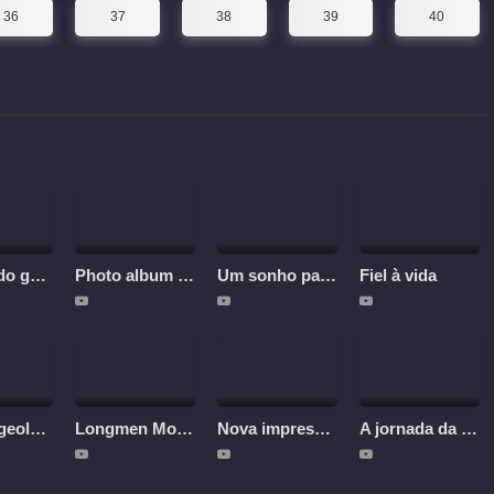
36
37
38
39
40
A noiva do general
Photo album from a century
Um sonho passageiro
Fiel à vida
Belgian geologist in China
Longmen Mountain's Well-Kept Secret
Nova impressão do tibete
A jornada da pimenta malagueta