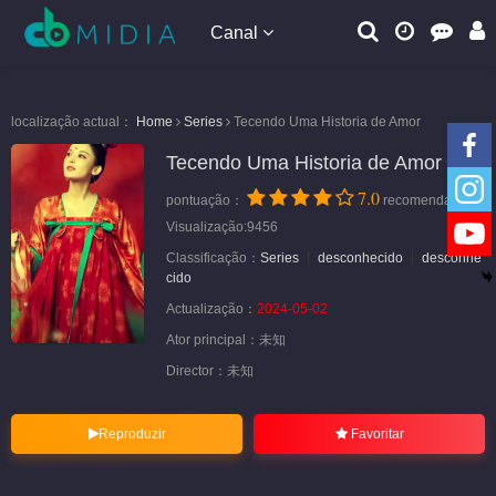
Canal
localização actual：
Home
Series
Tecendo Uma Historia de Amor
Tecendo Uma Historia de Amor
7.0
pontuação：
recomendação
Visualização:9456
Classificação：
Series
desconhecido
desconhe
cido
Actualização：
2024-05-02
Ator principal：
未知
Director：
未知
Reproduzir
Favoritar