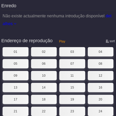
Enredo
Não existe actualmente nenhuma introdução disponível
det
alhes
Endereço de reprodução
sort
Play
01
02
03
04
05
06
07
08
09
10
11
12
13
14
15
16
17
18
19
20
21
22
23
24