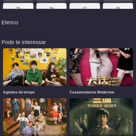
25
26
27
28
Elenco
29
30
31
32
33
34
35
36
Pode te interessar
37
38
39
40
Agentes do tempo
Casamenteiros Modernos