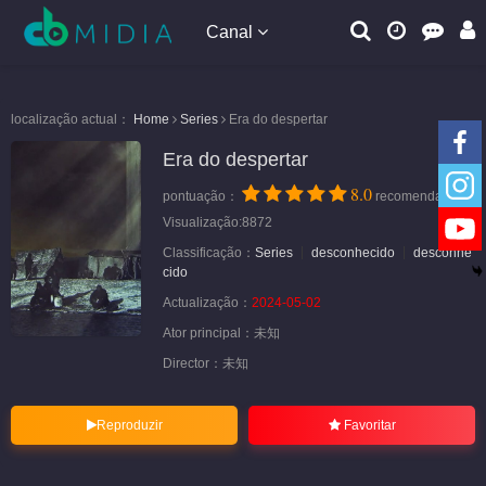
Canal
localização actual：
Home
Series
Era do despertar
Era do despertar
8.0
pontuação：
recomendação
Visualização:8872
Classificação：
Series
desconhecido
desconhe
cido
Actualização：
2024-05-02
Ator principal：
未知
Director：
未知
Reproduzir
Favoritar