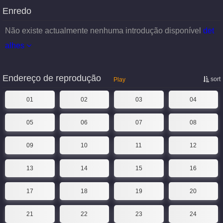
Enredo
Não existe actualmente nenhuma introdução disponível
det
alhes
Endereço de reprodução
sort
Play
01
02
03
04
05
06
07
08
09
10
11
12
13
14
15
16
17
18
19
20
21
22
23
24