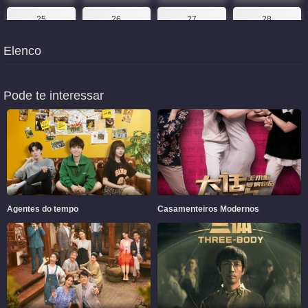
25
26
27
28
Elenco
29
30
31
32
33
34
35
36
Pode te interessar
37
38
39
40
41
42
43
Agentes do tempo
Casamenteiros Modernos