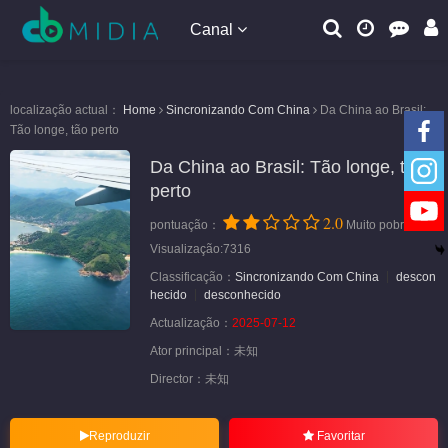
Canal
localização actual：
Home
Sincronizando Com China
Da China ao Brasil:
Tão longe, tão perto
Da China ao Brasil: Tão longe, tão
perto
2.0
pontuação：
Muito pobre
Visualização:7316
Classificação：
Sincronizando Com China
descon
hecido
desconhecido
Actualização：
2025-07-12
Ator principal：
未知
Director：
未知
Reproduzir
Favoritar