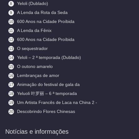
Yeloli (Dublado)
8
A Lenda da Rota da Seda
9
600 Anos na Cidade Proíbida
10
(Legendado)
A Lenda da Fênix
11
600 Anos na Cidade Proíbida
12
O sequestrador
13
Yeloli – 2 ª temporada (Dublado)
14
O outono amarelo
15
Lembranças de amor
16
Animação do festival de gala da
17
primavera
Yeluoli 叶罗丽 – 6 ª temporada
18
(Legendado)
Um Artista Francês de Laca na China 2 -
19
Aceitando Aprendizes
Descobrindo Flores Chinesas
20
(Legendado)
Notícias e informações