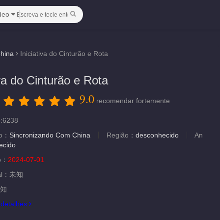
deo
hina
Iniciativa do Cinturão e Rota
iva do Cinturão e Rota
9.0
：
recomendar fortemente
o:6238
ão：
Sincronizando Com China
Região：
desconhecido
An
ecido
ão：
2024-07-01
al：
未知
知
.
detalhes