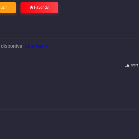
uzir
Favoritar
 disponível
detalhes
sort