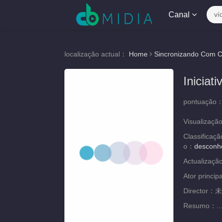
Canal
ví
localização actual：
Home
Sincronizando Com C
Iniciat
pontuação
Visualizaçã
Classificaç
o：
desconh
Actualizaç
Ator princip
Director：
未
Resumo：
..