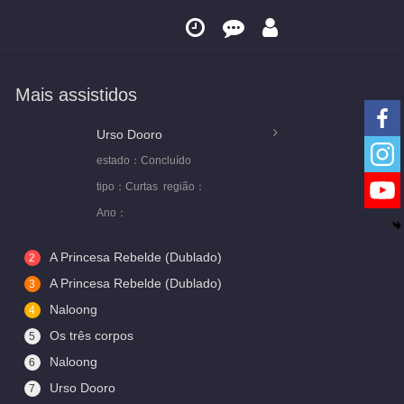
Mais assistidos
Urso Dooro
estado：
Concluído
tipo：
Curtas
região：
Ano：
A Princesa Rebelde (Dublado)
2
A Princesa Rebelde (Dublado)
3
Naloong
4
Os três corpos
5
Naloong
6
Urso Dooro
7