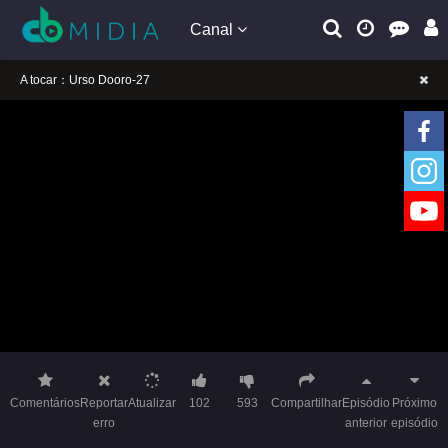
Canal
A tocar：Urso Dooro-27
Lembrete gentil: Se a reprodução estiver presa, mude a linha para jogar
Lembrete gentil: Não confie em anúncios ilegais no vídeo
A tocar：Urso Dooro-27
Lembrete gentil: Se a reprodução estiver presa, mude a linha para jogar
Lembrete gentil: Não confie em anúncios ilegais no vídeo
Comentários
Reportar
Atualizar
102
593
Compartilhar
Episódio
Próximo
erro
anterior
episódio