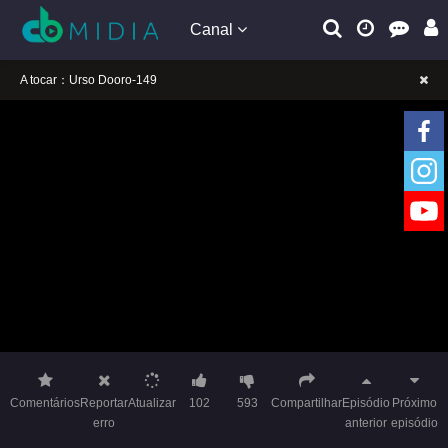
Canal
A tocar：Urso Dooro-149
Lembrete gentil: Se a reprodução estiver presa, mude a linha para jogar
Lembrete gentil: Não confie em anúncios ilegais no vídeo
A tocar：Urso Dooro-149
Lembrete gentil: Se a reprodução estiver presa, mude a linha para jogar
Lembrete gentil: Não confie em anúncios ilegais no vídeo
Comentários
Reportar
Atualizar
102
593
Compartilhar
Episódio
Próximo
erro
anterior
episódio