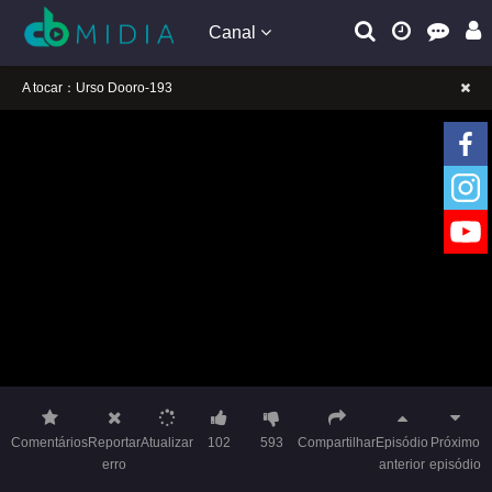
Canal
A tocar：Urso Dooro-193
Lembrete gentil: Se a reprodução estiver presa, mude a linha para jogar
Lembrete gentil: Não confie em anúncios ilegais no vídeo
A tocar：Urso Dooro-193
Lembrete gentil: Se a reprodução estiver presa, mude a linha para jogar
Lembrete gentil: Não confie em anúncios ilegais no vídeo
Comentários
Reportar
Atualizar
102
593
Compartilhar
Episódio
Próximo
erro
anterior
episódio