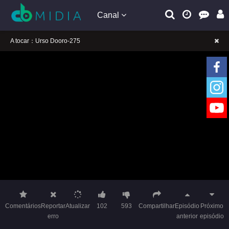
Canal
A tocar：Urso Dooro-275
Lembrete gentil: Se a reprodução estiver presa, mude a linha para jogar
Lembrete gentil: Não confie em anúncios ilegais no vídeo
A tocar：Urso Dooro-275
Lembrete gentil: Se a reprodução estiver presa, mude a linha para jogar
Lembrete gentil: Não confie em anúncios ilegais no vídeo
Comentários
Reportar
Atualizar
102
593
Compartilhar
Episódio
Próximo
erro
anterior
episódio