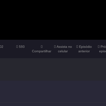
02
593
Assista no
Episódio
Pró
Compartilhar
celular
anterior
epis