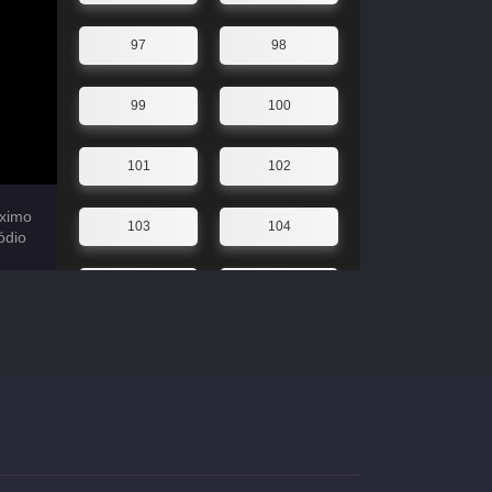
97
98
99
100
101
102
ximo
103
104
ódio
105
106
107
108
109
110
111
112