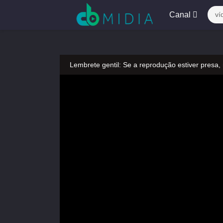
Canal
ví
Lembrete gentil: Se a reprodução estiver presa,
Lembrete gentil: Não confie em anúncios ilegais
A tocar：Urso Dooro-90
Lembrete gentil: Se a reprodução estiver presa,
Lembrete gentil: Não confie em anúncios ilegais
A tocar：Urso Dooro-90