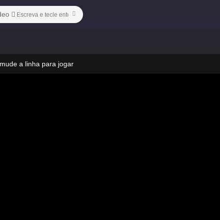
deo
 mude a linha para jogar
 no vídeo
 mude a linha para jogar
 no vídeo