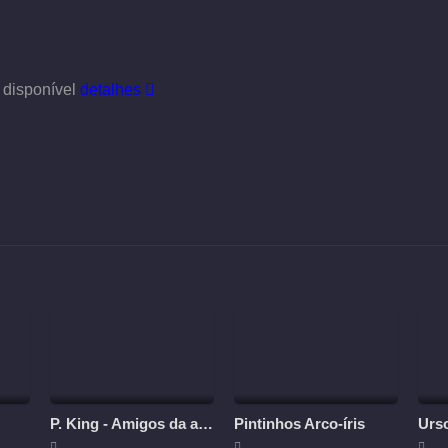
 disponível
detalhes
P. King - Amigos da aventura
Pintinhos Arco-íris
Urs