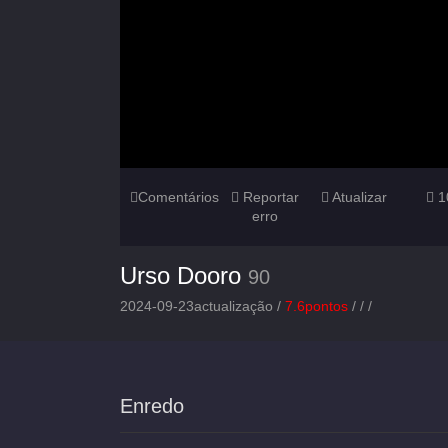
Comentários
Reportar
Atualizar
1
erro
Urso Dooro
90
2024-09-23actualização /
7.6pontos
/
/
/
Enredo