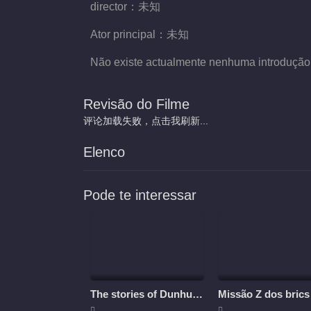
director：
未知
Ator principal：
未知
Não existe actualmente nenhuma introdução
Revisão do Filme
评论加载失败，点击我刷新...
Elenco
Pode te interessar
The stories of Dunhuang
Missão Z dos brics