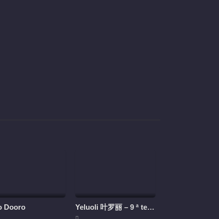
113
114
115
116
117
118
119
120
121
122
123
124
125
126
127
128
o Dooro
Yeluoli 叶罗丽 – 9 ª temporada (Legendado)