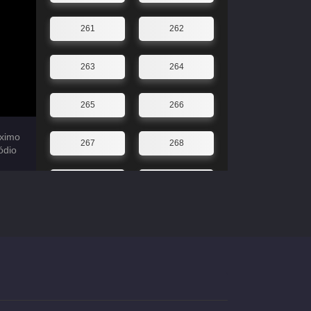
261
262
263
264
265
266
ximo
267
268
ódio
269
270
271
272
273
274
275
276