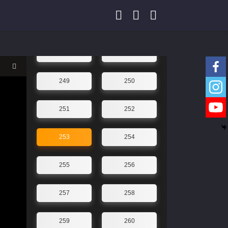
245
246
247
248
249
250
251
252
253
254
255
256
257
258
259
260