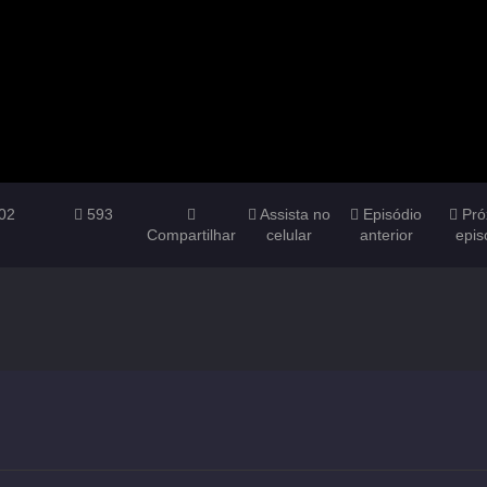
02
593
Assista no
Episódio
Pró
Compartilhar
celular
anterior
epis