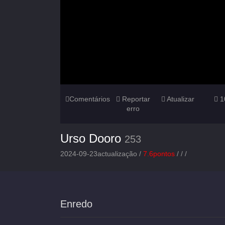
Comentários
Reportar
Atualizar
1
erro
Urso Dooro
253
2024-09-23actualização /
7.6pontos
/
/
/
Enredo