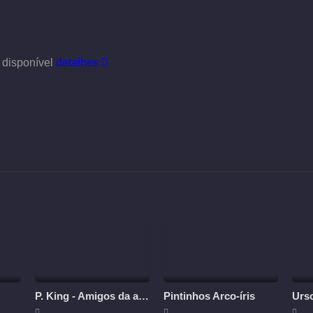
 disponível
detalhes
P. King - Amigos da aventura
Pintinhos Arco-íris
Urs