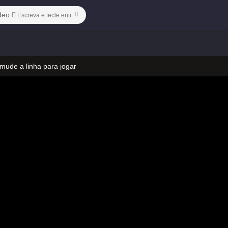
deo
 mude a linha para jogar
 no vídeo
 mude a linha para jogar
 no vídeo