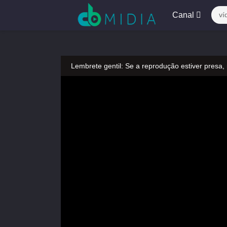
Canal
ví
Lembrete gentil: Se a reprodução estiver presa,
Lembrete gentil: Não confie em anúncios ilegais
A tocar：Urso Dooro-253
Lembrete gentil: Se a reprodução estiver presa,
Lembrete gentil: Não confie em anúncios ilegais
A tocar：Urso Dooro-253