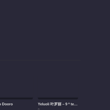
277
278
279
280
281
282
283
284
285
286
287
288
289
290
291
292
o Dooro
Yeluoli 叶罗丽 – 9 ª temporada (Legendado)