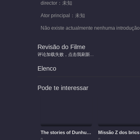
director：
未知
Ator principal：
未知
Não existe actualmente nenhuma introdução
Revisão do Filme
评论加载失败，点击我刷新...
Elenco
Pode te interessar
The stories of Dunhuang
Missão Z dos brics