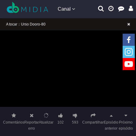
Canal
A tocar：Urso Dooro-80
Lembrete gentil: Se a reprodução estiver presa, mude a linha para jogar
Lembrete gentil: Não confie em anúncios ilegais no vídeo
A tocar：Urso Dooro-80
Lembrete gentil: Se a reprodução estiver presa, mude a linha para jogar
Lembrete gentil: Não confie em anúncios ilegais no vídeo
Comentários
Reportar
Atualizar
102
593
Compartilhar
Episódio
Próximo
erro
anterior
episódio