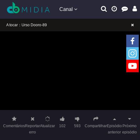
Canal
A tocar：Urso Dooro-89
Lembrete gentil: Se a reprodução estiver presa, mude a linha para jogar
Lembrete gentil: Não confie em anúncios ilegais no vídeo
A tocar：Urso Dooro-89
Lembrete gentil: Se a reprodução estiver presa, mude a linha para jogar
Lembrete gentil: Não confie em anúncios ilegais no vídeo
Comentários
Reportar
Atualizar
102
593
Compartilhar
Episódio
Próximo
erro
anterior
episódio