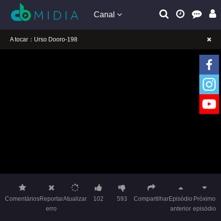
Canal
A tocar：Urso Dooro-198
Lembrete gentil: Se a reprodução estiver presa, mude a linha para jogar
Lembrete gentil: Não confie em anúncios ilegais no vídeo
A tocar：Urso Dooro-198
Lembrete gentil: Se a reprodução estiver presa, mude a linha para jogar
Lembrete gentil: Não confie em anúncios ilegais no vídeo
Comentários
Reportar
Atualizar
102
593
Compartilhar
Episódio
Próximo
erro
anterior
episódio