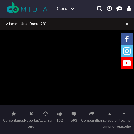
Canal
A tocar：Urso Dooro-281
Lembrete gentil: Se a reprodução estiver presa, mude a linha para jogar
Lembrete gentil: Não confie em anúncios ilegais no vídeo
A tocar：Urso Dooro-281
Lembrete gentil: Se a reprodução estiver presa, mude a linha para jogar
Lembrete gentil: Não confie em anúncios ilegais no vídeo
Comentários
Reportar
Atualizar
102
593
Compartilhar
Episódio
Próximo
erro
anterior
episódio