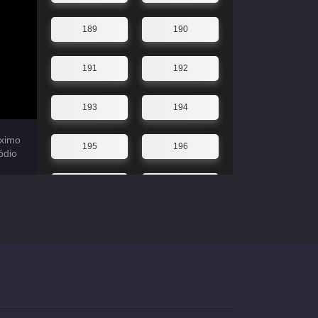
189
190
191
192
193
194
ximo
195
196
ódio
197
198
199
200
201
202
203
204