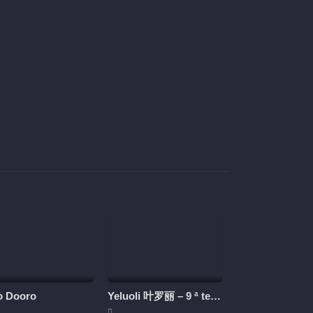
205
206
207
208
209
210
211
212
213
214
215
216
217
218
219
220
o Dooro
Yeluoli 叶罗丽 – 9 ª temporada (Legendado)