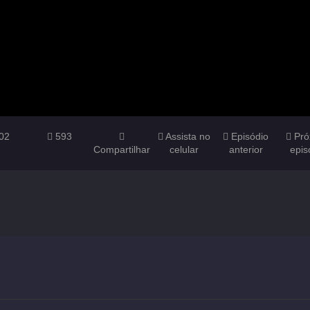
02
593
Assista no
Episódio
Pró
Compartilhar
celular
anterior
epis