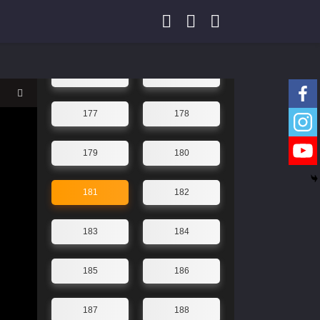
173
174
175
176
177
178
179
180
181
182
183
184
185
186
187
188