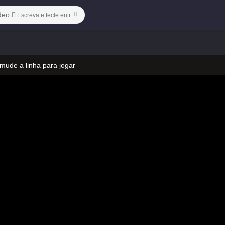
deo
 mude a linha para jogar
 no vídeo
 mude a linha para jogar
 no vídeo