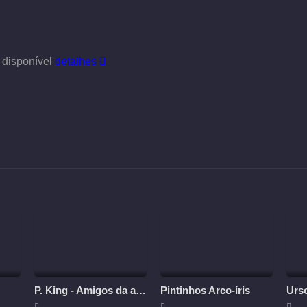
 disponível
detalhes
P. King - Amigos da aventura
Pintinhos Arco-íris
Urs