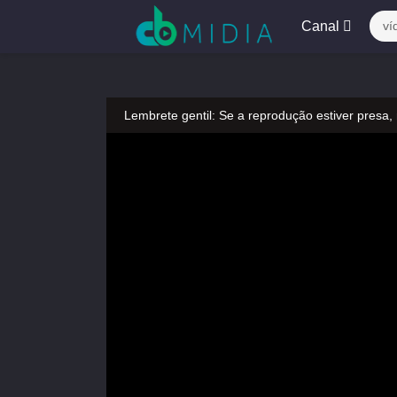
Canal
ví
Lembrete gentil: Se a reprodução estiver presa,
Lembrete gentil: Não confie em anúncios ilegais
A tocar：Urso Dooro-181
Lembrete gentil: Se a reprodução estiver presa,
Lembrete gentil: Não confie em anúncios ilegais
A tocar：Urso Dooro-181