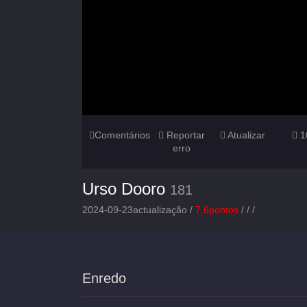
Comentários
Reportar
Atualizar
1
erro
Urso Dooro
181
2024-09-23actualização /
7.6pontos
/
/
/
Enredo