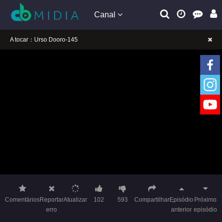
Canal
A tocar：Urso Dooro-145
Lembrete gentil: Se a reprodução estiver presa, mude a linha para jogar
Lembrete gentil: Não confie em anúncios ilegais no vídeo
A tocar：Urso Dooro-145
Lembrete gentil: Se a reprodução estiver presa, mude a linha para jogar
Lembrete gentil: Não confie em anúncios ilegais no vídeo
Comentários
Reportar
Atualizar
102
593
Compartilhar
Episódio
Próximo
erro
anterior
episódio